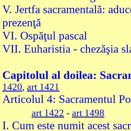
V. Jertfa sacramentală: adu
prezenţă
VI. Ospăţul pascal
VII. Euharistia - chezăşia sl
Capitolul al doilea: Sacr
1420
,
art 1421
Articolul 4: Sacramentul Poc
art 1422
-
art 1498
I. Cum este numit acest sac