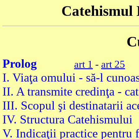
Catehismul B
C
Prolog
art 1
-
art 25
I. Viaţa omului - să-l cuno
II. A transmite credinţa - ca
III. Scopul şi destinatarii a
IV. Structura Catehismului
V. Indicaţii practice pentru