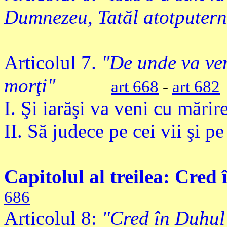
Dumnezeu, Tatăl atotputern
Articolul 7.
"De unde va veni
morţi"
art 668
-
art 682
I. Şi iarăşi va veni cu mărir
II. Să judece pe cei vii şi pe
Capitolul al treilea: Cred
686
Articolul 8:
"Cred în Duhul