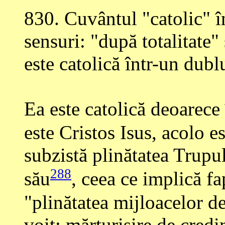
830
. Cuvântul "catolic" 
sensuri: "după totalitate" 
este catolică într-un dubl
Ea este catolică deoarece
este Cristos Isus, acolo e
subzistă plinătatea Trupu
288
său
, ceea ce implică fa
"plinătatea mijloacelor d
voit: mărturisire de credi