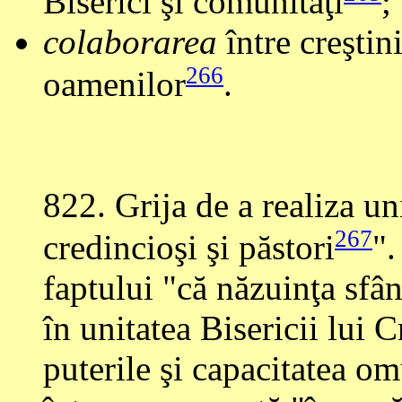
Biserici şi comunităţi
;
colaborarea
între creştini
266
oamenilor
.
822
. Grija de a realiza u
267
credincioşi şi păstori
".
faptului "că năzuinţa sfân
în unitatea Bisericii lui C
puterile şi capacitatea o