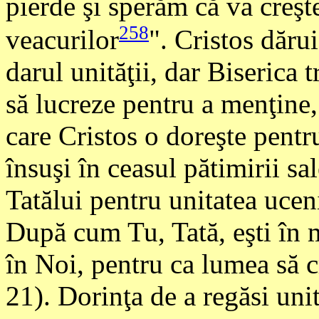
pierde şi sperăm că va creşte
258
veacurilor
". Cristos dăru
darul unităţii, dar Biserica 
să lucreze pentru a menţine, 
care Cristos o doreşte pentr
însuşi în ceasul pătimirii sa
Tatălui pentru unitatea ucenic
După cum Tu, Tată, eşti în mi
în Noi, pentru ca lumea să c
21). Dorinţa de a regăsi unit