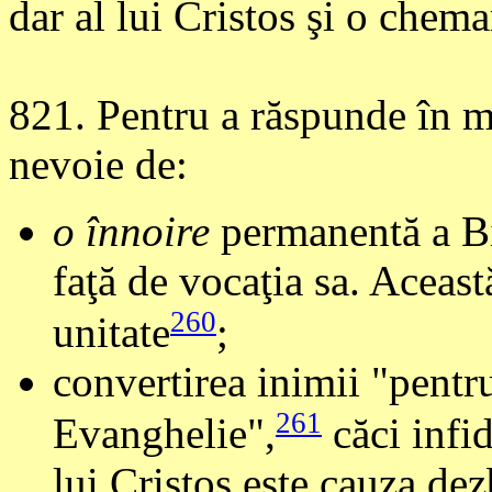
dar al lui Cristos şi o chem
821
. Pentru a răspunde în m
nevoie de:
o înnoire
permanentă a Bis
faţă de vocaţia sa. Aceast
260
unitate
;
convertirea inimii "pentr
261
Evanghelie",
căci infid
lui Cristos este cauza dez