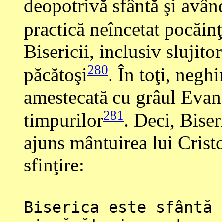
deopotrivă sfântă şi avân
practică neîncetat pocăinţ
Bisericii, inclusiv slujito
280
păcătoşi
. În toţi, negh
amestecată cu grâul Evang
281
timpurilor
. Deci, Biser
ajuns mântuirea lui Crist
sfinţire:
Biserica este sfântă 