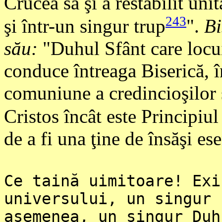
Crucea sa şi a restabilit uni
243
şi într-un singur trup
".
Bi
său:
"Duhul Sfânt care locui
conduce întreaga Biserică, 
comuniune a credincioşilor şi
Cristos încât este Principiul 
de a fi una ţine de însăşi ese
Ce taină uimitoare! Exi
universului, un singur 
asemenea, un singur Duh