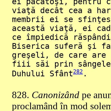
ei păcătoşi, pentru c
viaţă decât cea a har
membrii ei se sfinţes
această viaţă, ei cad
ce împiedică răspândi
Biserica suferă şi fa
greşeli, de care are 
fiii săi prin sângele
282
Duhului Sfânt
.
828
.
Canonizând
pe anumi
proclamând în mod solemn