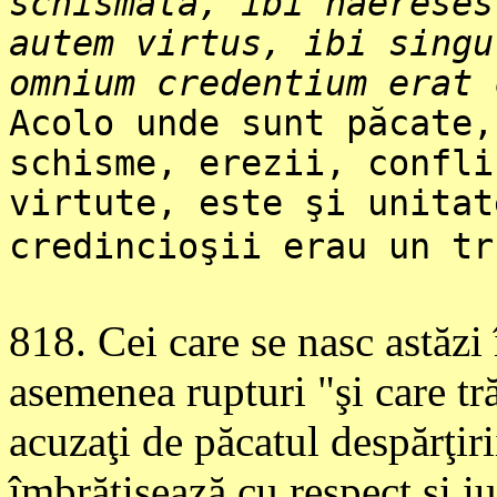
schismata, ibi haereses
autem virtus, ibi singu
omnium credentium erat 
Acolo unde sunt păcate,
schisme, erezii, confli
virtute, este şi unitat
credincioşii erau un tr
818
. Cei care se nasc astăzi
asemenea rupturi "şi care tră
acuzaţi de păcatul despărţirii
îmbrăţişează cu respect şi iub