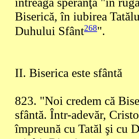
întreaga speranţă "în rug
Biserică, în iubirea Tatălu
268
Duhului Sfânt
".
II. Biserica este sfântă
823
. "Noi credem că Biser
sfântă. Într-adevăr, Crist
împreună cu Tatăl şi cu Du