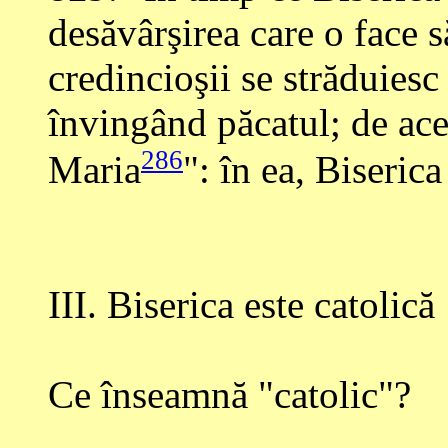
desăvârşirea care o face să
credincioşii se străduiesc
învingând păcatul; de acee
286
Maria
": în ea, Biserica
III. Biserica este catolică
Ce înseamnă "catolic"?