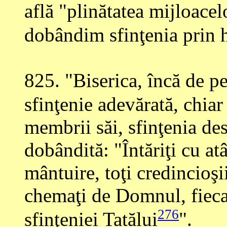
află "plinătatea mijloace
dobândim sfinţenia prin 
825
. "Biserica, încă de 
sfinţenie adevărată, chia
membrii săi, sfinţenia des
dobândită: "Întăriţi cu at
mântuire, toţi credincioşii
chemaţi de Domnul, fiecar
276
sfinţeniei Tatălui
".