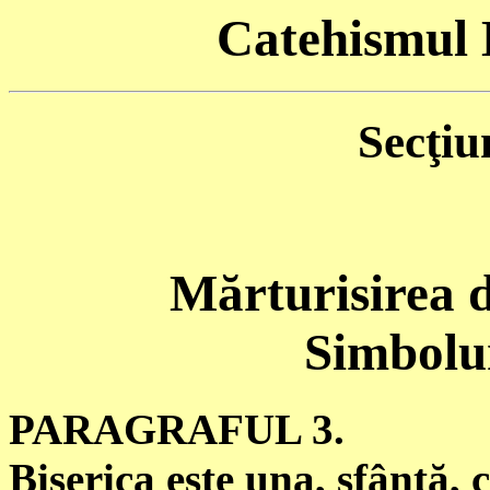
Catehismul B
Secţiu
Mărturisirea d
Simbolur
PARAGRAFUL 3.
Biserica este una, sfântă, c