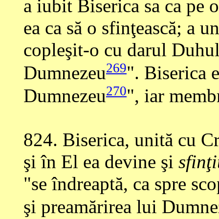
a iubit Biserica sa ca pe 
ea ca să o sfinţească; a un
copleşit-o cu darul Duhul
269
Dumnezeu
". Biserica 
270
Dumnezeu
", iar membr
824
. Biserica, unită cu Cr
şi în El ea devine şi
sfinţ
"se îndreaptă, ca spre sco
şi preamărirea lui Dumne