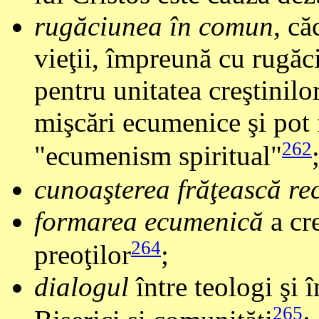
rugăciunea în comun
, că
vieţii, împreună cu rugăc
pentru unitatea creştinilor
mişcări ecumenice şi pot 
262
"ecumenism spiritual"
cunoaşterea frăţească re
formarea ecumenică
a cre
264
preoţilor
;
dialogul
între teologi şi în
265