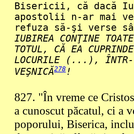
Bisericii, că dacă Iu
apostolii n-ar mai ve
refuza să-şi verse sâ
IUBIREA CONŢINE TOATE
TOTUL, CĂ EA CUPRINDE
LOCURILE (...), ÎNTR-
278
VEŞNICĂ
!
827
. "În vreme ce Cristos
a cunoscut păcatul, ci a v
poporului, Biserica, incl