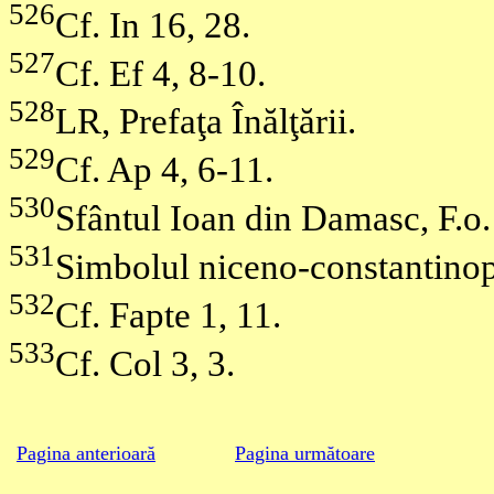
526
Cf. In 16, 28.
527
Cf. Ef 4, 8-10.
528
LR, Prefaţa Înălţării.
529
Cf. Ap 4, 6-11.
530
Sfântul Ioan din Damasc, F.o. 
531
Simbolul niceno-constantinop
532
Cf. Fapte 1, 11.
533
Cf. Col 3, 3.
Pagina anterioară
Pagina următoare