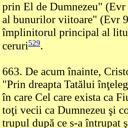
prin El de Dumnezeu" (Evr 7
al bunurilor viitoare" (Evr 9
împlinitorul principal al litu
529
ceruri
.
663
. De acum înainte, Cris
"Prin dreapta Tatălui înţele
în care Cel care exista ca F
toţi vecii ca Dumnezeu şi co
trupul după ce s-a întrupat ş