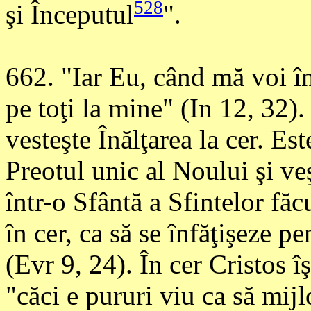
528
şi Începutul
".
662
. "Iar Eu, când mă voi î
pe toţi la mine" (In 12, 32).
vesteşte Înălţarea la cer. Est
Preotul unic al Noului şi ve
într-o Sfântă a Sfintelor făc
în cer, ca să se înfăţişeze 
(Evr 9, 24). În cer Cristos î
"căci e pururi viu ca să mij