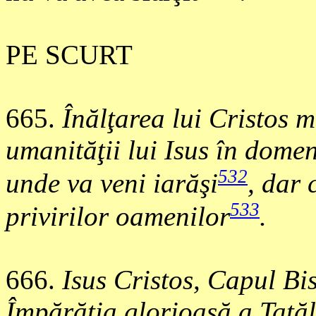
PE SCURT
665
.
Înălţarea lui Cristos m
umanităţii lui Isus în dome
532
unde va veni iarăşi
, dar 
533
privirilor oamenilor
.
666
.
Isus Cristos, Capul Bis
Împărăţia glorioasă a Tatăl