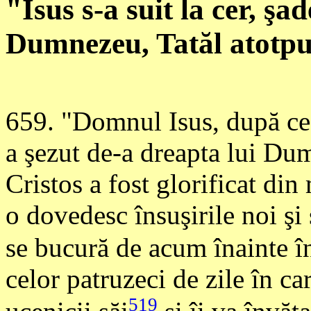
"Isus s-a suit la cer, şa
Dumnezeu, Tatăl atotpu
659
. "Domnul Isus, după ce a
a şezut de-a dreapta lui Du
Cristos a fost glorificat di
o dovedesc însuşirile noi şi
se bucură de acum înainte 
celor patruzeci de zile în c
519