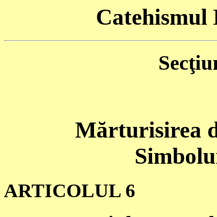
Catehismul B
Secţiu
Mărturisirea d
Simbolur
ARTICOLUL 6