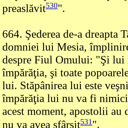
530
preaslăvit
".
664
. Şederea de-a dreapta T
domniei lui Mesia, împlinire
despre Fiul Omului: "Şi lui i
împărăţia, şi toate popoarele
lui. Stăpânirea lui este veşn
împărăţia lui nu va fi nimic
acest moment, apostolii au d
531
nu va avea sfârşit
".