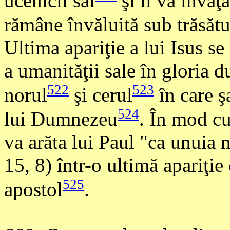
ucenicii săi
şi îi va învăţ
rămâne învăluită sub trăsătu
Ultima apariţie a lui Isus se 
a umanităţii sale în gloria 
522
523
norul
şi cerul
în care ş
524
lui Dumnezeu
. În mod cu
va arăta lui Paul "ca unuia 
15, 8) într-o ultimă apariţie 
525
apostol
.