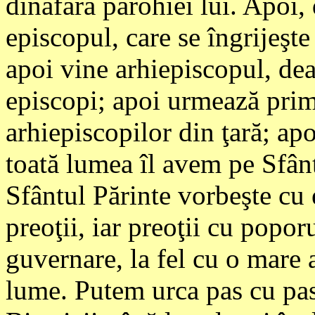
dinafara parohiei lui. Apoi
episcopul, care se îngrijeşt
apoi vine arhiepiscopul, d
episcopi; apoi urmează prima
arhiepiscopilor din ţară; ap
toată lumea îl avem pe Sfânt
Sfântul Părinte vorbeşte cu 
preoţii, iar preoţii cu poporu
guvernare, la fel cu o mare 
lume. Putem urca pas cu pas