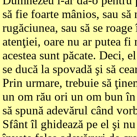
Dumnezeu i-ar da-o pentru p
să fie foarte mânios, sau să 
rugăciunea, sau să se roage 
atenţiei, oare nu ar putea f
acestea sunt păcate. Deci, el
se ducă la spovadă şi să cea
Prin urmare, trebuie să ţine
un om rău ori un om bun în v
să spună adevărul când vorbe
Sfânt îl ghidează pe el şi nu