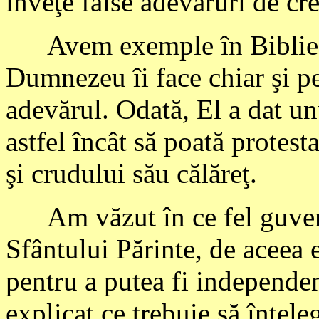
înveţe false adevăruri de cr
Avem exemple în Biblie (
Dumnezeu îi face chiar şi pe
adevărul. Odată, El a dat u
astfel încât să poată protest
şi crudului său călăreţ.
Am văzut în ce fel guverne
Sfântului Părinte, de aceea 
pentru a putea fi independe
explicat ce trebuie să înţel