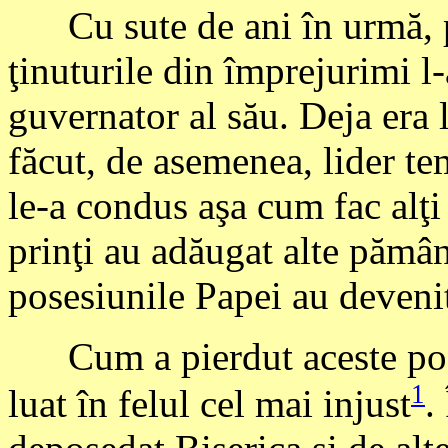
Cu sute de ani în urmă, p
ţinuturile din împrejurimi l
guvernator al său. Deja era l
făcut, de asemenea, lider te
le-a condus aşa cum fac alţi 
prinţi au adăugat alte pământ
posesiunile Papei au devenit
Cum a pierdut aceste poses
1
luat în felul cel mai injust
.