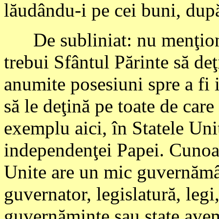
lăudându-i pe cei buni, după
De subliniat: nu menţione
trebui Sfântul Părinte să deţ
anumite posesiuni spre a fi 
să le deţină pe toate de car
exemplu aici, în Statele Unit
independenţei Papei. Cunoaşt
Unite are un mic guvernămân
guvernator, legislatură, legi
guvernăminte sau state avem